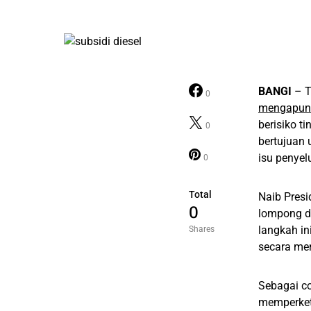
BANGI
– T
0
mengapun
berisiko t
0
bertujuan 
isu penyel
0
Total
Naib Presi
0
lompong da
langkah in
Shares
secara me
Sebagai co
memperket