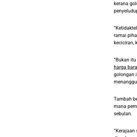
kerana gol
penyeludu
“Ketidakte
ramai piha
keciciran,
“Bukan it
harga bar
golongan i
menangguh 
Tambah bel
mana pemi
sebulan.
“Kerajaan