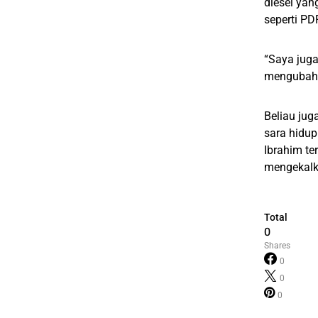
diesel yan
seperti PD
“Saya jug
mengubah s
Beliau jug
sara hidu
Ibrahim t
mengekalk
Total
0
Shares
0
0
0