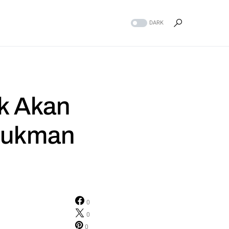
DARK
ak Akan
 Lukman
0
0
0