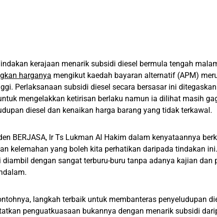
indakan kerajaan menarik subsidi diesel bermula tengah mal
gkan harganya
mengikut kaedah bayaran alternatif (APM) mer
inggi. Perlaksanaan subsidi diesel secara bersasar ini ditegaska
untuk mengelakkan ketirisan berlaku namun ia dilihat masih g
udupan diesel dan kenaikan harga barang yang tidak terkawal.
den BERJASA, Ir Ts Lukman Al Hakim dalam kenyataannya berk
n kelemahan yang boleh kita perhatikan daripada tindakan ini
i diambil dengan sangat terburu-buru tanpa adanya kajian dan 
ndalam.
ntohnya, langkah terbaik untuk membanteras penyeludupan die
atkan penguatkuasaan bukannya dengan menarik subsidi darip