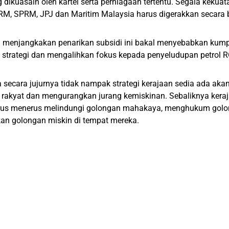
g dikuasain oleh kartel serta perniagaan tertentu. Segala keku
RM, SPRM, JPJ dan Maritim Malaysia harus digerakkan secara b
a menjangkakan penarikan subsidi ini bakal menyebabkan kum
trategi dan mengalihkan fokus kepada penyeludupan petrol RO
a secara jujurnya tidak nampak strategi kerajaan sedia ada a
p rakyat dan mengurangkan jurang kemiskinan. Sebaliknya ker
erus menerus melindungi golongan mahakaya, menghukum golo
an golongan miskin di tempat mereka.