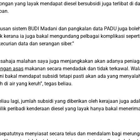
ongan yang layak mendapat diesel bersubsidi juga terlibat di 
pan.
lusan sistem BUDI Madani dan pangkalan data PADU juga boleh
k kerana ia juga bakal mengundang pelbagai komplikasi seper
 kecurian data dan serangan siber.”
u sahaja malahan saya juga menjangkakan akan adanya peniag
angan asas
makanan secara mendadak dan tidak terkawal. Wa
ni bakal mendapat subsidi tetapi pasti akan ada yang menyal
di air yang keruh”, tegas beliau.
iau lagi, jumlah subsidi yang diberikan oleh kerajaan juga ada
lik peribadi kenderaan diesel yang layak hanya bakal meneri
 sepatutnya menyiasat secara telus dan mendalam bagi merung