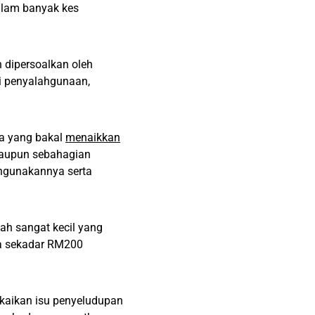
dalam banyak kes
 dipersoalkan oleh
ti penyalahgunaan,
a yang bakal
menaikkan
laupun sebahagian
ahgunakannya serta
lah sangat kecil yang
ma sekadar RM200
kaikan isu penyeludupan