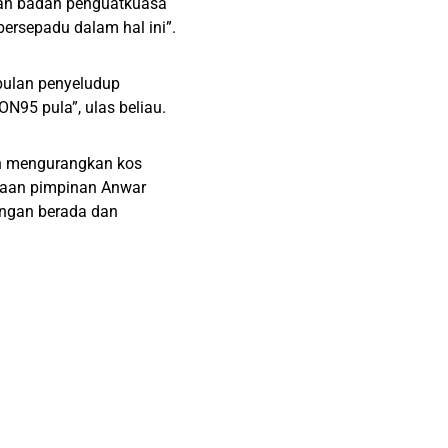
atan badan penguatkuasa
ersepadu dalam hal ini”.
pulan penyeludup
N95 pula”, ulas beliau.
kan mengurangkan kos
ajaan pimpinan Anwar
ngan berada dan