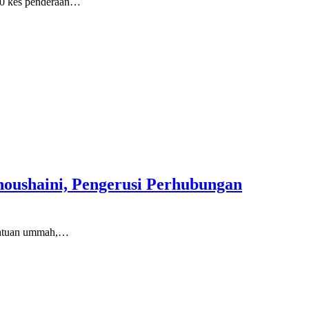
40 kes penderaan…
oushaini, Pengerusi Perhubungan
yatuan ummah,…