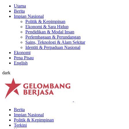
Utama
Berita
Impian Nasional
Politik & Kepimpinan
Ekonomi & Sara Hidup
Pendidikan & Modal Insan
Perlembagaan & Perundangan
Sains, Teknologi & Alam Sekitar
Identiti & Perpaduan Nasional
Ekonomi
Pena Pisau
English
dark
Berita
Impian Nasional
Politik & Kepimpinan
Terkini