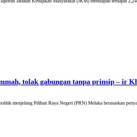
 laporan Jabatan Kebajikan Masyarakat (JKM) mendapati terdapat 2,2
ah, tolak gabungan tanpa prinsip – ir Kh
litik menjelang Pilihan Raya Negeri (PRN) Melaka berasaskan pen