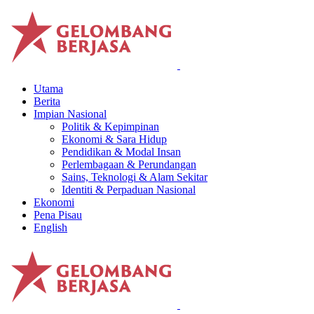
Utama
Berita
Impian Nasional
Politik & Kepimpinan
Ekonomi & Sara Hidup
Pendidikan & Modal Insan
Perlembagaan & Perundangan
Sains, Teknologi & Alam Sekitar
Identiti & Perpaduan Nasional
Ekonomi
Pena Pisau
English