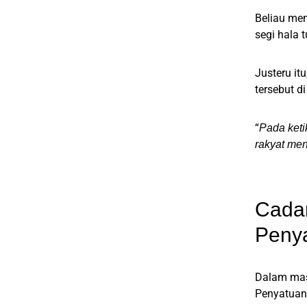
Beliau men
segi hala 
Justeru i
tersebut d
“
Pada keti
rakyat men
Cada
Peny
Dalam mas
Penyatuan