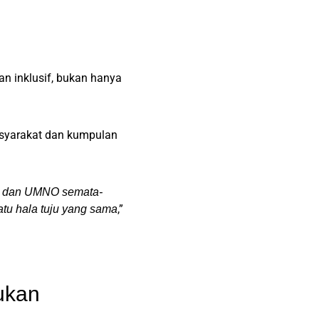
dan inklusif, bukan hanya
asyarakat dan kumpulan
S dan UMNO semata-
,”
atu hala tuju yang sama
ukan