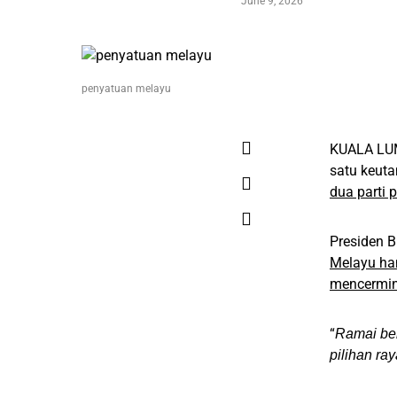
June 9, 2026
penyatuan melayu
KUALA LUM
satu keut
dua parti p
Presiden 
Melayu han
mencermink
“
Ramai be
pilihan ra