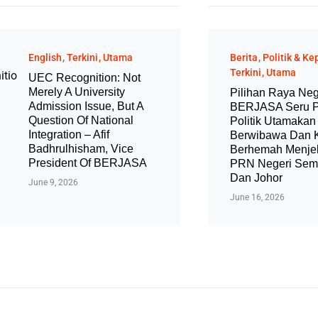
English
Terkini
Utama
Berita
Politik & K
Terkini
Utama
UEC Recognition: Not
Merely A University
Pilihan Raya Neg
Admission Issue, But A
BERJASA Seru P
Question Of National
Politik Utamakan
Integration – Afif
Berwibawa Dan
Badhrulhisham, Vice
Berhemah Menje
President Of BERJASA
PRN Negeri Sem
Dan Johor
June 9, 2026
June 16, 2026