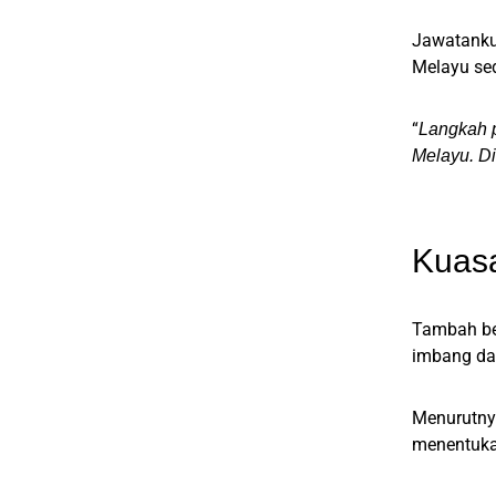
Jawatankua
Melayu sed
“
Langkah 
Melayu. Di
Kuas
Tambah bel
imbang da
Menurutny
menentukan