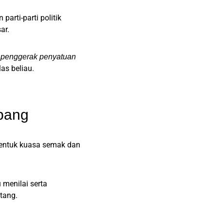
arti-parti politik
ar.
 penggerak penyatuan
las beliau.
bang
 bentuk kuasa semak dan
menilai serta
tang.