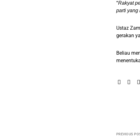
“
Rakyat p
parti yang
Ustaz Zam
gerakan ya
Beliau me
menentukan
PREVIOUS PO