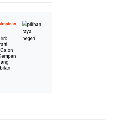
epimpinan
eri:
arti
 Calon
 Kempen
lang
bilan