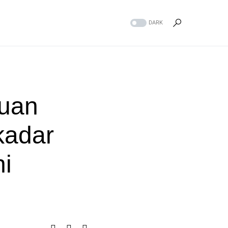
DARK
uan
kadar
i