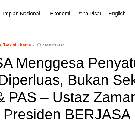
Impian Nasional
Ekonomi
Pena Pisau
English
n
Terkini
Utama
2 minute read
A Menggesa Penyat
Diperluas, Bukan Se
 PAS – Ustaz Zaman
, Presiden BERJASA