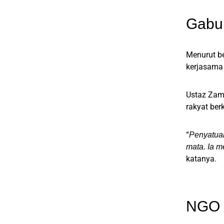
Gabun
Menurut be
kerjasama 
Ustaz Zam
rakyat ber
“
Penyatua
mata. Ia m
katanya.
NGO 