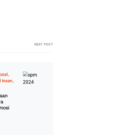
NEXT POST
onal
 Insan
jaan
ra
mosi