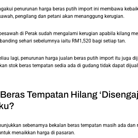
ngakui penurunan harga beras putih import ini membawa keba
awah, pengilang dan petani akan menanggung kerugian.
 pesawah di Perak sudah mengalami kerugian apabila kilang m
rbanding sehari sebelumnya iaitu RM1,520 bagi setiap tan.
iau lagi, penurunan harga jualan beras putih import itu juga d
n stok beras tempatan sedia ada di gudang tidak dapat dijual
 Beras Tempatan Hilang ‘Disenga
aku?
nunjukkan sebenarnya bekalan beras tempatan masih ada dan 
untuk menaikkan harga di pasaran.