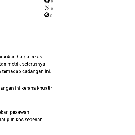
0
0
0
urunkan harga beras
tan metrik seterusnya
 terhadap cadangan ini.
angan ini
kerana khuatir
abkan pesawah
alaupun kos sebenar