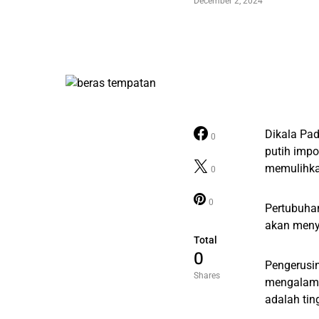
December 2, 2024
Dikala Pad
0
putih impo
memulihka
0
0
Pertubuha
akan meny
Total
0
Pengerusi
Shares
mengalami
adalah tin