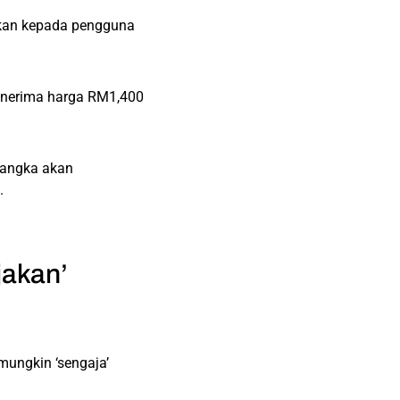
ikan kepada pengguna
enerima harga RM1,400
ijangka akan
.
jakan’
mungkin ‘sengaja’