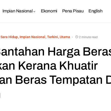
Impian Nasional
Ekonomi
Pena Pisau
English
 Sara Hidup
Impian Nasional
Terkini
Utama
2 minute read
antahan Harga Beras
kan Kerana Khuatir
n Beras Tempatan D
n