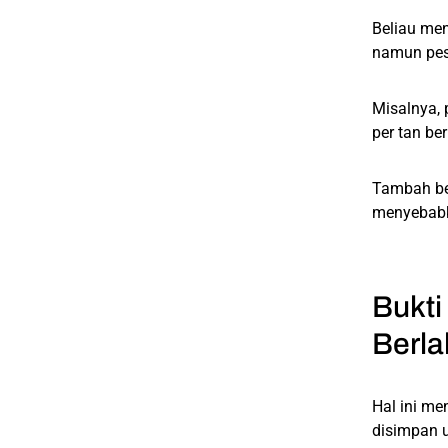
Beliau me
namun pes
Misalnya,
per tan be
Tambah bel
menyebabka
Bukti
Berl
Hal ini me
disimpan 