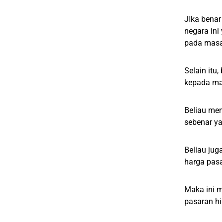
JIka bena
negara in
pada masa
Selain itu
kepada ma
Beliau men
sebenar y
Beliau ju
harga pasa
Maka ini 
pasaran hi