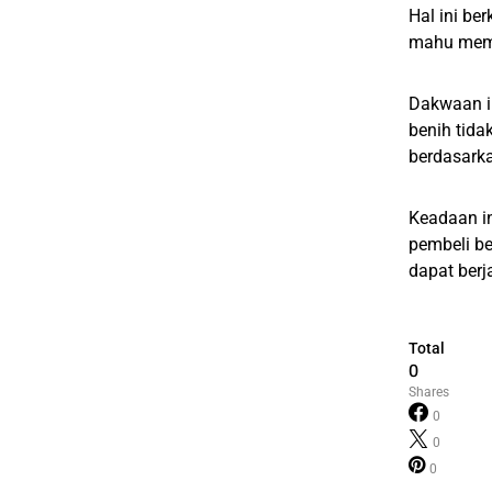
Hal ini be
mahu mempe
Dakwaan i
benih tida
berdasark
Keadaan i
pembeli b
dapat berj
Total
0
Shares
0
0
0