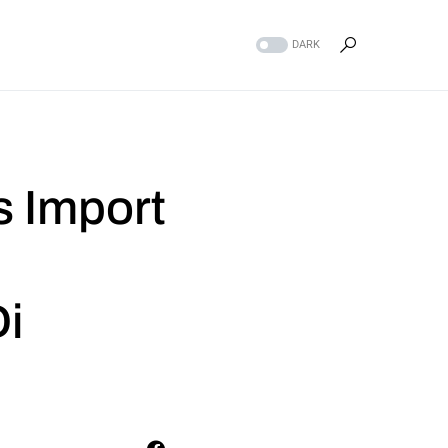
DARK
 Import
i