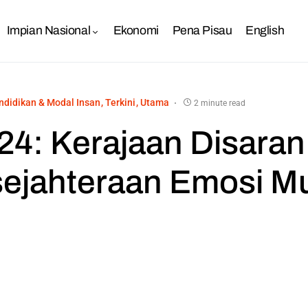
Impian Nasional
Ekonomi
Pena Pisau
English
ndidikan & Modal Insan
Terkini
Utama
2 minute read
4: Kerajaan Disaran
sejahteraan Emosi Mu