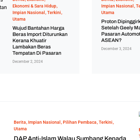
Ekonomi & Sara Hidup
Impian Nasional
Te
Impian Nasional
Terkini
Utama
Utama
Proton Dipinggir
Setelah Geely M
Wujud Bantahan Harga
Pasaran Automot
Beras Import Diturunkan
ASEAN?
Kerana Khuatir
Lambakan Beras
December 3, 2024
Tempatan Di Pasaran
December 2, 2024
Berita
Impian Nasional
Pilihan Pembaca
Terkini
Utama
DAP Anti-Islam Walau Sumbang Kepada