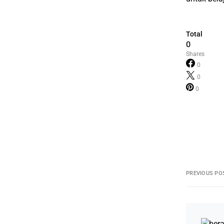
Total
0
Shares
0
0
0
PREVIOUS PO