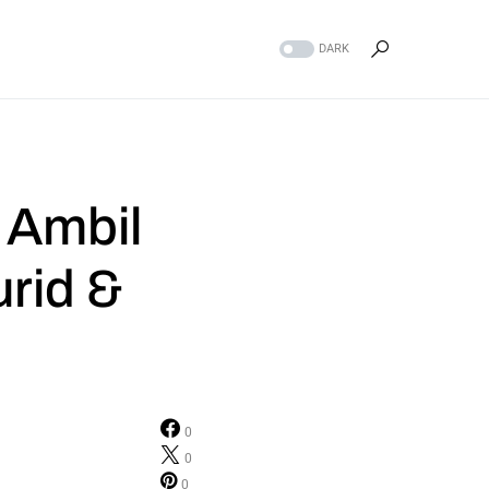
DARK
 Ambil
rid &
0
0
0