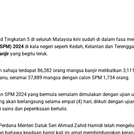
d Tingkatan 5 di seluruh Malaysia kini sudah di dalam fasa men
(SPM) 2024
di kala negeri seperti Kedah, Kelantan dan Tereng
anjir
yang begitu teruk.
n sahaja terdapat 86,382 orang mangsa banjir melibatkan 3,1
ganu, seramai 37,889 mangsa dengan calon SPM 1,734 orang.
an SPM 2024 yang bermula semalam dimulakan dengan ujian uj
g akan berlangsung selama empat (4) hari, diikuti dengan ujian
i sains dan peperiksaan bertulis.
Perdana Menteri Datuk Seri Ahmad Zahid Hamidi telah mengel
n bahawa keadaan banjir kali ini amat membimbangkan kerana 