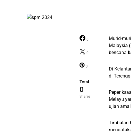
Murid-muri
0
Malaysia
bencana
b
0
0
Di Kelanta
di Tereng
Total
0
Peperiksa
Shares
Melayu yan
ujian amal
Timbalan 
mengataka