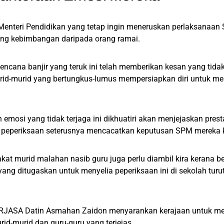
enteri Pendidikan yang tetap ingin meneruskan perlaksanaan 
g kebimbangan daripada orang ramai.
ncana banjir yang teruk ini telah memberikan kesan yang tida
rid-murid yang bertungkus-lumus mempersiapkan diri untuk m
 emosi yang tidak terjaga ini dikhuatiri akan menjejaskan prest
peperiksaan seterusnya mencacatkan keputusan SPM mereka k
kat murid malahan nasib guru juga perlu diambil kira kerana 
yang ditugaskan untuk menyelia peperiksaan ini di sekolah turut
RJASA Datin Asmahan Zaidon menyarankan kerajaan untuk menc
id-murid dan guru-guru yang terjejas.