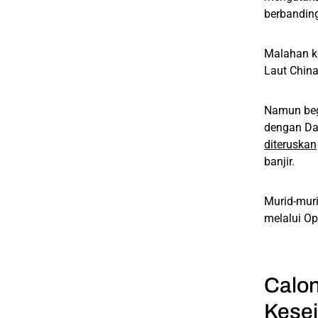
berbanding
Malahan ke
Laut China
Namun beg
dengan Da
diteruskan
banjir.
Murid-muri
melalui O
Calon
Kese