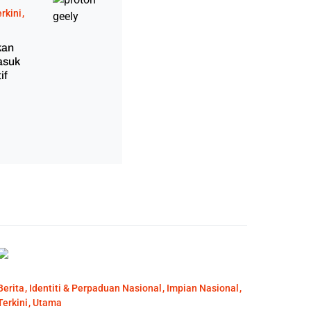
rkini
kan
asuk
if
Berita
Identiti & Perpaduan Nasional
Impian Nasional
Terkini
Utama