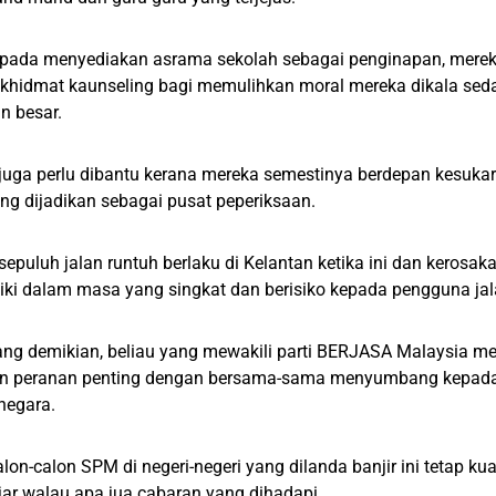
ripada menyediakan asrama sekolah sebagai penginapan, merek
khidmat kaunseling bagi memulihkan moral mereka dikala se
n besar.
juga perlu dibantu kerana mereka semestinya berdepan kesuka
ng dijadikan sebagai pusat peperiksaan.
epuluh jalan runtuh berlaku di Kelantan ketika ini dan kerosakan
iki dalam masa yang singkat dan berisiko kepada pengguna jal
ang demikian, beliau yang mewakili parti BERJASA Malaysia me
 peranan penting dengan bersama-sama menyumbang kepada
 negara.
on-calon SPM di negeri-negeri yang dilanda banjir ini tetap k
jar walau apa jua cabaran yang dihadapi.