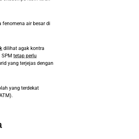
 fenomena air besar di
k
dilihat agak kontra
an SPM
tetap perlu
id yang terjejas dengan
olah yang terdekat
(ATM).
a