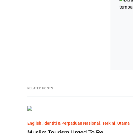
RELATED POSTS
English
Identiti & Perpaduan Nasional
Terkini
Utama
Muslim Tourism Urged To Be