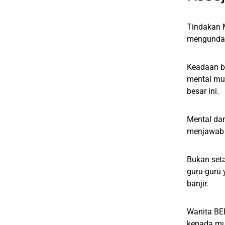
Tindakan M
mengundan
Keadaan be
mental mu
besar ini.
Mental dan
menjawab 
Bukan seta
guru-guru 
banjir.
Wanita BE
kepada mur