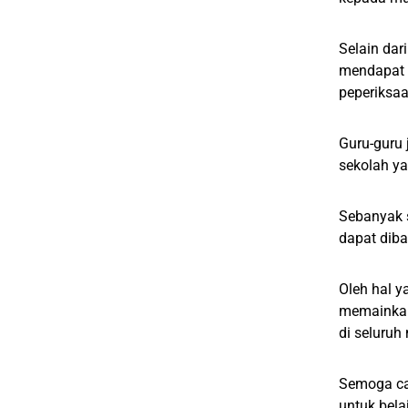
Selain da
mendapat 
peperiksaa
Guru-guru 
sekolah ya
Sebanyak s
dapat diba
Oleh hal y
memainkan
di seluruh
Semoga cal
untuk bela