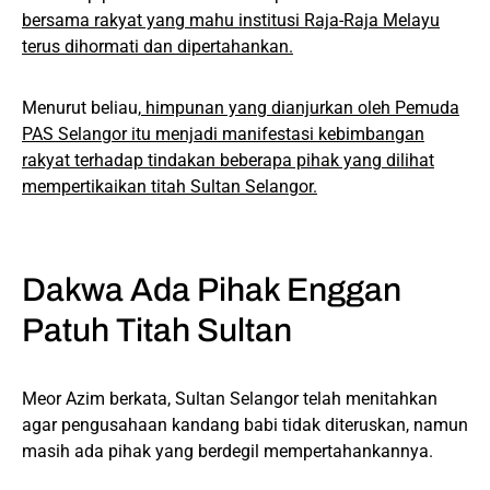
bersama rakyat yang mahu institusi Raja-Raja Melayu
terus dihormati dan dipertahankan.
Menurut beliau,
himpunan yang dianjurkan oleh Pemuda
PAS Selangor itu menjadi manifestasi kebimbangan
rakyat terhadap tindakan beberapa pihak yang dilihat
mempertikaikan titah Sultan Selangor.
Dakwa Ada Pihak Enggan
Patuh Titah Sultan
Meor Azim berkata, Sultan Selangor telah menitahkan
agar pengusahaan kandang babi tidak diteruskan, namun
masih ada pihak yang berdegil mempertahankannya.