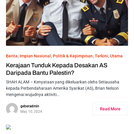
Berita
Impian Nasional
Politik & Kepimpinan
Terkini
Utama
Kerajaan Tunduk Kepada Desakan AS
Daripada Bantu Palestin?
SHAH ALAM – Kenyataan yang dikeluarkan olehs Setiausaha
kepada Perbendaharaan Amerika Syarikat (AS), Brian Nelson
mengenai wujudnya aktiviti…
geberadmin
Read More
May 10, 2024