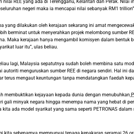
n nilai REE yang ada di Terengganu, Kelantan dan Perak. Nilai i
eseluruhan negeri maka ia mencapai nilai sebanyak RM1 trillion”
a yang dilakukan oleh kerajaan sekarang ini amat mengecewa
lebih berminat untuk menyerahkan projek melombong sumber 
hina. Maka kerajaan hanya mengambil komisyen dalam bentuk b
arikat luar itu”, ulas beliau.
iau lagi, Malaysia sepatutnya sudah boleh membina satu mode
autoriti menguruskan sumber REE di negara sendiri. Hal ini 
luar terus mengaut keuntungan tanpa mendatangkan faedah kep
nah membuktikan kejayaan kepada dunia dengan menubuhkan
P
ari gali minyak negara hingga menempa nama yang hebat di pe
a kita ada model syarikat yang sama seperti PETRONAS dalam 
gi kita sebenarnya mempunyai tenaga kepakaran seramai 26 ora