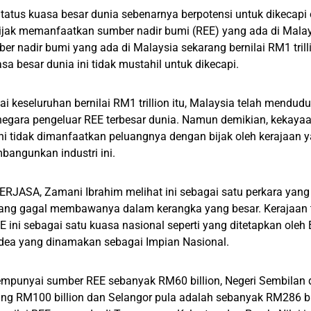
tatus kuasa besar dunia sebenarnya berpotensi untuk dikecapi 
ijak memanfaatkan sumber nadir bumi (REE) yang ada di Malays
er nadir bumi yang ada di Malaysia sekarang bernilai RM1 tril
sa besar dunia ini tidak mustahil untuk dikecapi.
ai keseluruhan bernilai RM1 trillion itu, Malaysia telah mendud
egara pengeluar REE terbesar dunia. Namun demikian, kekayaan
ni tidak dimanfaatkan peluangnya dengan bijak oleh kerajaan y
angunkan industri ini.
ERJASA, Zamani Ibrahim melihat ini sebagai satu perkara yang
yang gagal membawanya dalam kerangka yang besar. Kerajaan
 ini sebagai satu kuasa nasional seperti yang ditetapkan ol
idea yang dinamakan sebagai Impian Nasional.
mpunyai sumber REE sebanyak RM60 billion, Negeri Sembilan d
ng RM100 billion dan Selangor pula adalah sebanyak RM286 bill