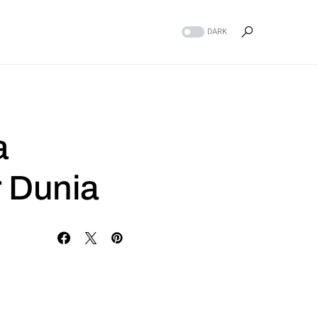
DARK
a
r Dunia