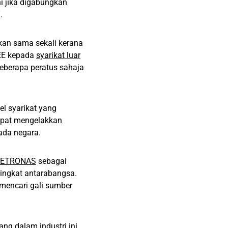
ni jika digabungkan
.
kan sama sekali kerana
REE kepada
syarikat luar
eberapa peratus sahaja
l syarikat yang
dapat mengelakkan
ada negara.
ETRONAS
sebagai
ringkat antarabangsa.
mencari gali sumber
ng dalam industri ini.