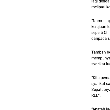
lagi denga
meliputi k
“Namun ap
kerajaan 
seperti C
daripada sy
Tambah bel
mempunyai 
syarikat 
“Kita per
syarikat c
Sepatutny
REE”.
“Apatah la