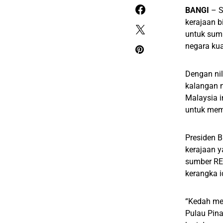
BANGI
– S
kerajaan b
untuk sumb
negara kua
Dengan nil
kalangan n
Malaysia i
untuk memb
Presiden B
kerajaan 
sumber REE
kerangka 
“Kedah me
Pulau Pina