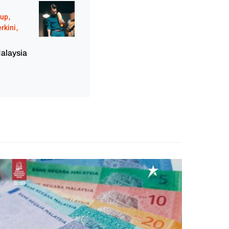
dup
rkini
alaysia