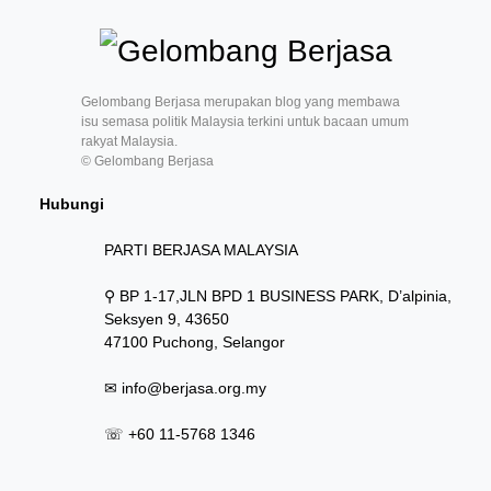
Gelombang Berjasa merupakan blog yang membawa
isu semasa politik Malaysia terkini untuk bacaan umum
rakyat Malaysia.
© Gelombang Berjasa
Hubungi
PARTI BERJASA MALAYSIA
⚲ BP 1-17,JLN BPD 1 BUSINESS PARK, D’alpinia,
Seksyen 9, 43650
47100 Puchong, Selangor
✉
info@berjasa.org.my
☏ +60 11-5768 1346