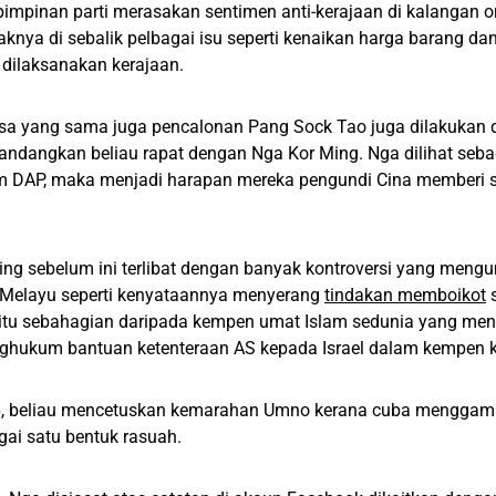
epimpinan parti merasakan sentimen anti-kerajaan di kalangan 
knya di sebalik pelbagai isu seperti kenaikan harga barang dan
dilaksanakan kerajaan.
a yang sama juga pencalonan Pang Sock Tao juga dilakukan
ndangkan beliau rapat dengan Nga Kor Ming. Nga dilihat seba
am DAP, maka menjadi harapan mereka pengundi Cina memberi
ing sebelum ini terlibat dengan banyak kontroversi yang men
Melayu seperti kenyataannya menyerang
tindakan memboikot
s
 iaitu sebahagian daripada kempen umat Islam sedunia yang m
ghukum bantuan ketenteraan AS kepada Israel dalam kempen k
, beliau mencetuskan kemarahan Umno kerana cuba menggamb
ai satu bentuk rasuah.