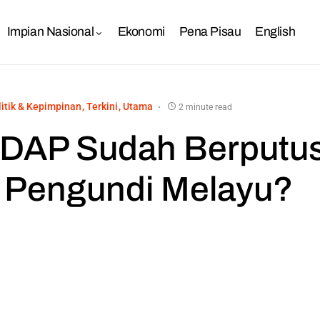
Impian Nasional
Ekonomi
Pena Pisau
English
litik & Kepimpinan
Terkini
Utama
2 minute read
DAP Sudah Berputu
 Pengundi Melayu?