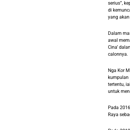
serius”, k
di kemunca
yang akan 
Dalam mas
awal mema
Cina’ dal
calonnya.
Nga Kor M
kumpulan 
tertentu,
untuk men
Pada 2016
Raya sebag