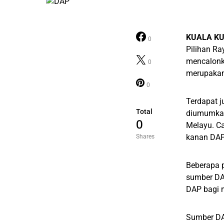
KUALA K
0
Pilihan Ra
mencalonk
0
merupakan
0
Terdapat 
Total
diumumkan
0
Melayu. C
kanan DAP
Shares
Beberapa 
sumber DA
DAP bagi 
Sumber DA