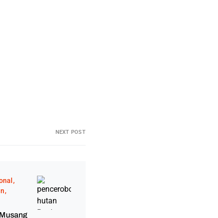
NEXT POST
onal
an
 Musang