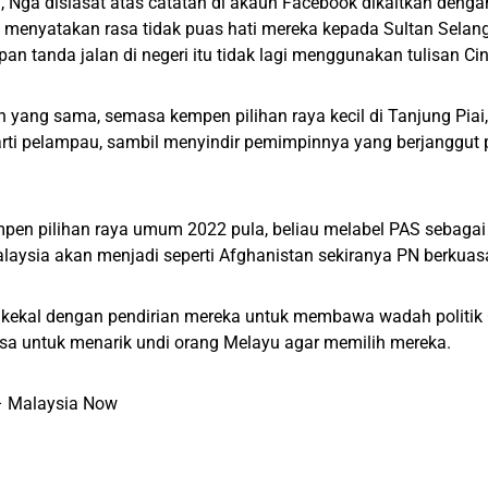
 Nga disiasat atas catatan di akaun Facebook dikaitkan den
 menyatakan rasa tidak puas hati mereka kepada Sultan Selan
an tanda jalan di negeri itu tidak lagi menggunakan tulisan Cin
 yang sama, semasa kempen pilihan raya kecil di Tanjung Piai
arti pelampau, sambil menyindir pemimpinnya yang berjanggut
en pilihan raya umum 2022 pula, beliau melabel PAS sebagai p
laysia akan menjadi seperti Afghanistan sekiranya PN berkuas
 kekal dengan pendirian mereka untuk membawa wadah politik
sa untuk menarik undi orang Melayu agar memilih mereka.
– Malaysia Now