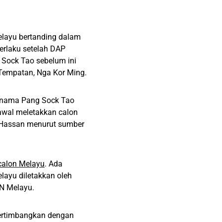
elayu bertanding dalam
berlaku setelah DAP
Sock Tao sebelum ini
Tempatan, Nga Kor Ming.
 nama Pang Sock Tao
awal meletakkan calon
d Hassan menurut sumber
calon Melayu
. Ada
yu diletakkan oleh
N Melayu.
pertimbangkan dengan