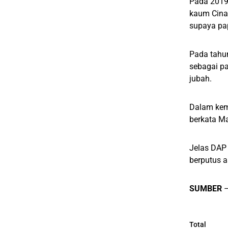
Pada 2019,
kaum Cina
supaya pap
Pada tahun
sebagai p
jubah.
Dalam kemp
berkata Ma
Jelas DAP
berputus a
SUMBER
Total