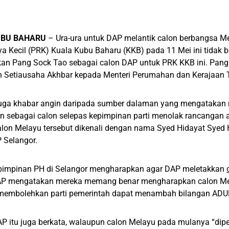
UBU BAHARU
– Ura-ura untuk DAP melantik calon berbangsa M
ya Kecil (PRK) Kuala Kubu Baharu (KKB) pada 11 Mei ini tidak 
an Pang Sock Tao sebagai calon DAP untuk PRK KKB ini. Pang 
 Setiausaha Akhbar kepada Menteri Perumahan dan Kerajaan 
juga khabar angin daripada sumber dalaman yang mengatakan
 sebagai calon selepas kepimpinan parti menolak rancangan 
alon Melayu tersebut dikenali dengan nama Syed Hidayat Sye
 Selangor.
pimpinan PH di Selangor mengharapkan agar DAP meletakkan
P mengatakan mereka memang benar mengharapkan calon Mela
membolehkan parti pemerintah dapat menambah bilangan ADU
P itu juga berkata, walaupun calon Melayu pada mulanya “di