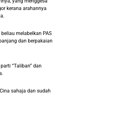
gannya, yang menggesa
gor kerana arahannya
a.
, beliau melabelkan PAS
 panjang dan berpakaian
arti “Taliban” dan
a.
 Cina sahaja dan sudah