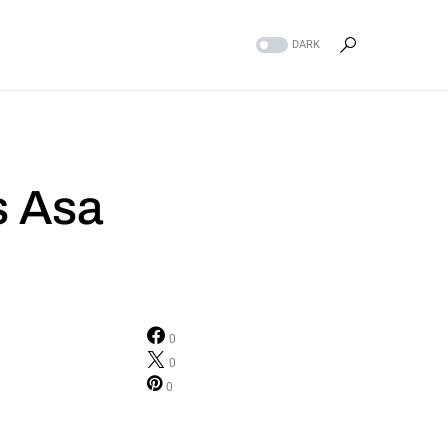
DARK
s Asa
0
0
0