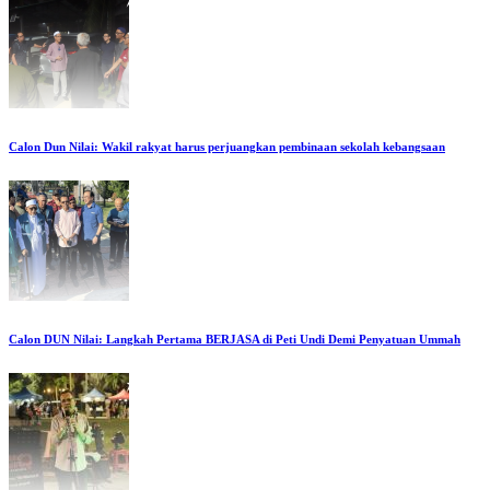
Calon Dun Nilai: Wakil rakyat harus perjuangkan pembinaan sekolah kebangsaan
Calon DUN Nilai: Langkah Pertama BERJASA di Peti Undi Demi Penyatuan Ummah