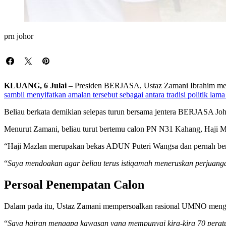
prn johor
KLUANG, 6 Julai
– Presiden BERJASA, Ustaz Zamani Ibrahim me
sambil menyifatkan amalan tersebut sebagai antara tradisi politik lama
Beliau berkata demikian selepas turun bersama jentera BERJASA J
Menurut Zamani, beliau turut bertemu calon PN N31 Kahang, Haji Maz
“Haji Mazlan merupakan bekas ADUN Puteri Wangsa dan pernah be
“
Saya mendoakan agar beliau terus istiqamah meneruskan perjuang
Persoal Penempatan Calon
Dalam pada itu, Ustaz Zamani mempersoalkan rasional UMNO mengek
“
Saya hairan mengapa kawasan yang mempunyai kira-kira 70 peratus