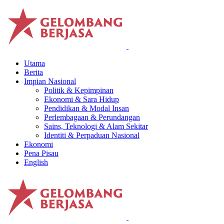
Utama
Berita
Impian Nasional
Politik & Kepimpinan
Ekonomi & Sara Hidup
Pendidikan & Modal Insan
Perlembagaan & Perundangan
Sains, Teknologi & Alam Sekitar
Identiti & Perpaduan Nasional
Ekonomi
Pena Pisau
English