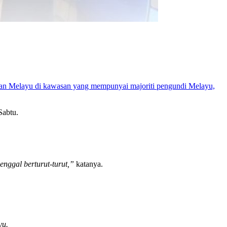
an Melayu di kawasan yang mempunyai majoriti pengundi Melayu,
Sabtu.
nggal berturut-turut,”
katanya.
yu.