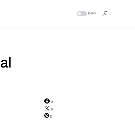
DARK
al
0
0
0