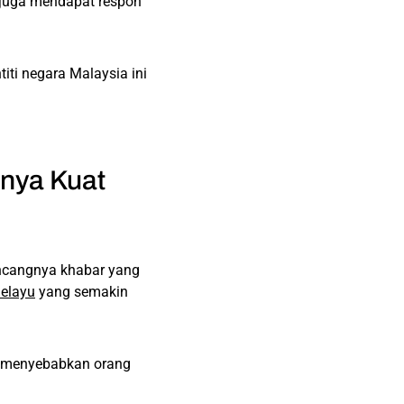
 juga mendapat respon
ti negara Malaysia ini
tnya Kuat
encangnya khabar yang
Melayu
yang semakin
a menyebabkan orang