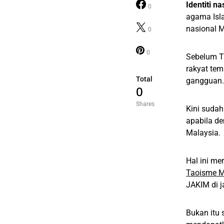
Identiti n
0
agama Isl
nasional M
0
0
Sebelum T
rakyat te
Total
gangguan.
0
Shares
Kini sudah
apabila de
Malaysia.
Hal ini m
Taoisme 
JAKIM di j
Bukan itu 