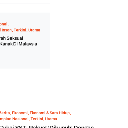
onal
 Insan
Terkini
Utama
ah Seksual
Kanak Di Malaysia
Berita
Ekonomi
Ekonomi & Sara Hidup
Impian Nasional
Terkini
Utama
Cukai SST: Rakyat ‘Dibunuh’ Dengan