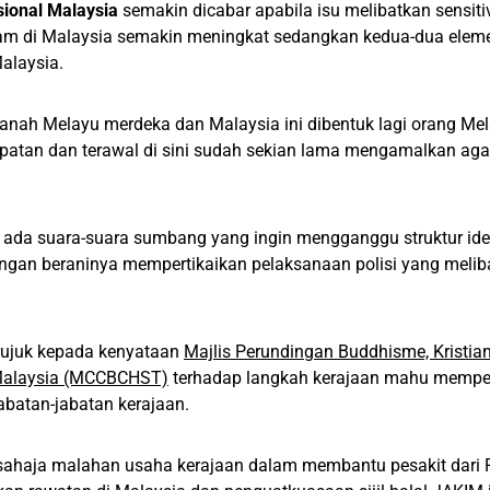
asional Malaysia
semakin dicabar apabila isu melibatkan sensiti
am di Malaysia semakin meningkat sedangkan kedua-dua elemen
alaysia.
anah Melayu merdeka dan Malaysia ini dibentuk lagi orang M
mpatan dan terawal di sini sudah sekian lama mengamalkan ag
 ada suara-suara sumbang yang ingin mengganggu struktur iden
ngan beraninya mempertikaikan pelaksanaan polisi yang melib
erujuk kepada kenyataan
Majlis Perundingan Buddhisme, Kristian
Malaysia (MCCBCHST)
terhadap langkah kerajaan mahu mempe
abatan-jabatan kerajaan.
sahaja malahan usaha kerajaan dalam membantu pesakit dari P