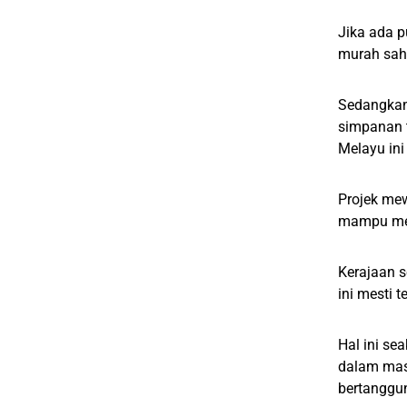
Jika ada p
murah sah
Sedangkan
simpanan 
Melayu in
Projek mew
mampu mem
Kerajaan s
ini mesti
Hal ini se
dalam masa
bertanggu