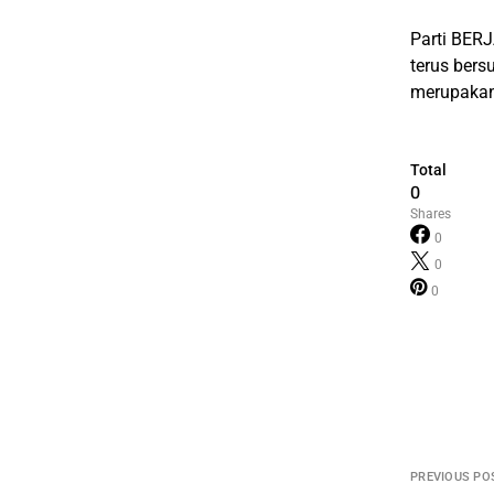
Parti BERJ
terus ber
merupakan
Total
0
Shares
0
0
0
PREVIOUS PO