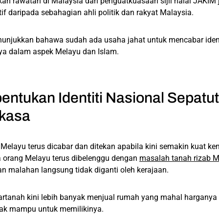
an rawatan di Malaysia dan penguatkuasaan sijil halal JAKIM
if daripada sebahagian ahli politik dan rakyat Malaysia.
nunjukkan bahawa sudah ada usaha jahat untuk mencabar identi
ya dalam aspek Melayu dan Islam.
ntukan Identiti Nasional Sepatu
rkasa
Melayu terus dicabar dan ditekan apabila kini semakin kuat k
orang Melayu terus dibelenggu dengan
masalah tanah rizab 
n malahan langsung tidak diganti oleh kerajaan.
artanah kini lebih banyak menjual rumah yang mahal hargany
dak mampu untuk memilikinya.