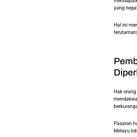
mendapatk
yang negat
Hal ini me
terutaman
Pembe
Dipe
Hak orang 
mendakwa 
berkuranga
Pasaran h
Melayu ti