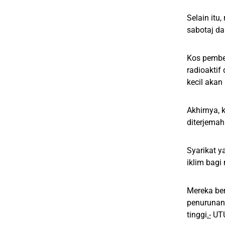
Selain itu
sabotaj d
Kos pembel
radioaktif
kecil akan
Akhirnya, 
diterjemah
Syarikat 
iklim bagi
Mereka ber
penurunan
tinggi
.-
UT