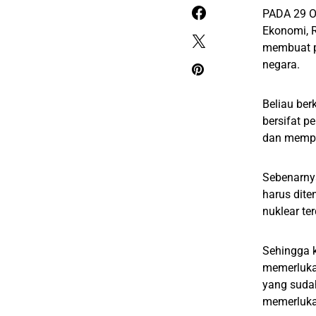
PADA 29 Og
Ekonomi, 
membuat p
negara.
Beliau ber
bersifat p
dan mempun
Sebenarnya
harus dite
nuklear te
Sehingga k
memerlukan
yang sudah
memerluka