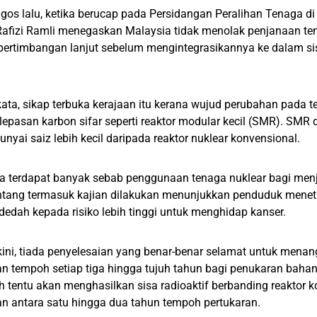
os lalu, ketika berucap pada Persidangan Peralihan Tenaga di
Rafizi Ramli menegaskan Malaysia tidak menolak penjanaan t
ertimbangan lanjut sebelum mengintegrasikannya ke dalam s
kata, sikap terbuka kerajaan itu kerana wujud perubahan pada t
elepasan karbon sifar seperti reaktor modular kecil (SMR). SMR d
yai saiz lebih kecil daripada reaktor nuklear konvensional.
 terdapat banyak sebab penggunaan tenaga nuklear bagi menja
ntang termasuk kajian dilakukan menunjukkan penduduk menetap
rdedah kepada risiko lebih tinggi untuk menghidap kanser.
ini, tiada penyelesaian yang benar-benar selamat untuk menang
 tempoh setiap tiga hingga tujuh tahun bagi penukaran bahan
 tentu akan menghasilkan sisa radioaktif berbanding reaktor 
n antara satu hingga dua tahun tempoh pertukaran.