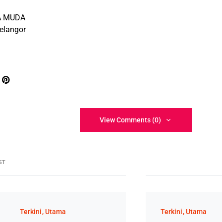
A MUDA
elangor
View Comments (0)
ST
Terkini
Utama
Terkini
Utama