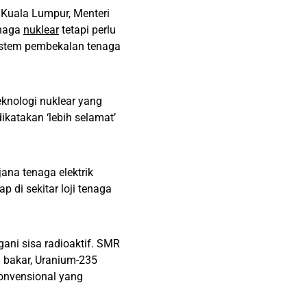
 Kuala Lumpur, Menteri
enaga
nuklear
tetapi perlu
istem pembekalan tenaga
eknologi nuklear yang
ikatakan ‘lebih selamat’
na tenaga elektrik
 di sekitar loji tenaga
ani sisa radioaktif. SMR
 bakar, Uranium-235
konvensional yang