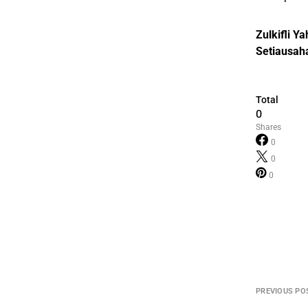
Zulkifli Y
Setiausa
Total
0
Shares
0
0
0
PREVIOUS PO