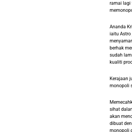
ramai lagi
memonopoli
Ananda Kri
iaitu Astr
menyaman 
berhak mem
sudah lama
kualiti pr
Kerajaan j
monopoli s
Memecahka
sihat dala
akan mend
dibuat den
monopoli d