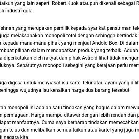
 taikun yang lain seperti Robert Kuok ataupun dikenali sebagai 
 industri gula.
shnan yang merupakan pemilik kepada syarikat penstriman tele
o juga melaksanakan monopoli total dengan sehingga bertinda
kepada mana-mana pihak yang menjual Andoid Box. Di dalam
buat pilihan dalam mendapatkan produk yang terbaik. Aduan b
 diperkatakan oleh rakyat dan pihak Astro dilihat tidak menga
oduknya. Sepatutnya monopoli sebegini yang kerajaan perlu me
uga digesa untuk menyiasat isu kartel telur atau ayam yang dili
ehingga wujudnya isu kenaikan harga dua barang tersebut.
n monopoli ini adalah satu tindakan yang bagus dalam mewu
m perniagaan. Harga mampu ditawar dengan lebih rendah dan p
apat manfaatnya. Cuma saya berharap tindakan memecahkan m
gan telus dan melibatkan semua taikun atau kartel yang juga
i negara kita.