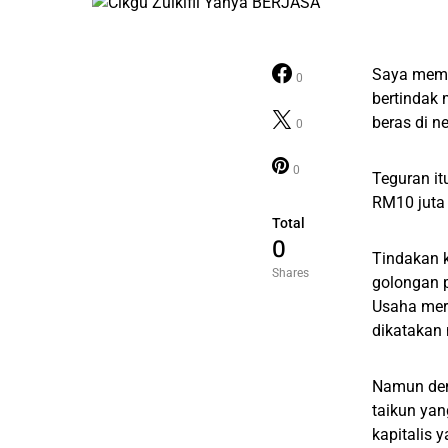
Saya memuj
0
bertindak 
beras di ne
0
0
Teguran i
RM10 juta
Total
0
Tindakan 
Shares
golongan 
Usaha mer
dikatakan 
Namun demi
taikun yan
kapitalis 