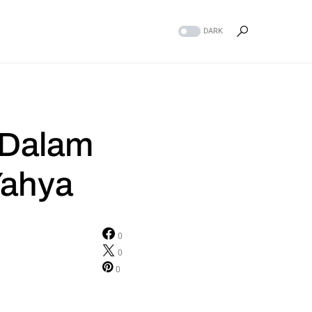
DARK
 Dalam
Yahya
0
0
0