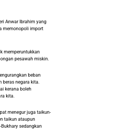
eri Anwar Ibrahim yang
na memonopoli import
tuk memperuntukkan
longan pesawah miskin.
mengurangkan beban
beras negara kita.
ai kerana boleh
a kita.
pat menegur juga taikun-
en taikun ataupun
Al-Bukhary sedangkan