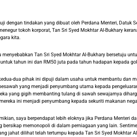
i dengan tindakan yang dibuat oleh Perdana Menteri, Datuk S
menegur tokoh korporat, Tan Sri Syed Mokhtar Al-Bukhary kera
gara kita.
tu menyebabkan Tan Sri Syed Mokhtar Al-Bukhary bersetuju un
 untuk tahun ini dan RM50 juta pada tahun hadapan kepada go
kedua-dua pihak ini dipuji dalam usaha untuk membantu dan 
pesawah yang menjadi penyumbang utama kepada pengeluaran 
eka yang gigih membanting tulang di sawah sewajarnya diharg
mereka ini menjadi penyumbang kepada sekuriti makanan negar
kian, saya berpendapat lebih eloknya jika Perdana Menteri da
g bersikap memonopoli di dalam perniagaan yang lain. Sentim
yang jahat dilihat telah tertumpu kepada Tan Sri Syed Mokhtar 