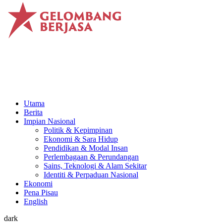
Utama
Berita
Impian Nasional
Politik & Kepimpinan
Ekonomi & Sara Hidup
Pendidikan & Modal Insan
Perlembagaan & Perundangan
Sains, Teknologi & Alam Sekitar
Identiti & Perpaduan Nasional
Ekonomi
Pena Pisau
English
dark