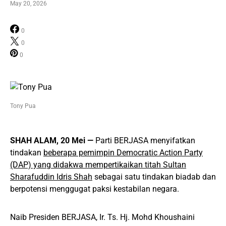
May 20, 2026
0
0
0
Tony Pua
SHAH ALAM, 20 Mei —
Parti BERJASA menyifatkan
tindakan
beberapa pemimpin Democratic Action Party
(DAP) yang didakwa mempertikaikan titah Sultan
Sharafuddin Idris Shah
sebagai satu tindakan biadab dan
berpotensi menggugat paksi kestabilan negara.
Naib Presiden BERJASA, Ir. Ts. Hj. Mohd Khoushaini