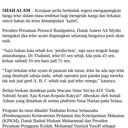
SHAH ALAM
– Kerajaan perlu bertindak segera mengapungkan
harga telur dalam masa terdekat bagi mengelak harga dan bekalan
runcit bahan itu terus dimanipulasi ‘kartel’.
Presiden Persatuan Peruncit Bumiputera, Datuk Ameer Ali Mydin
mengakui jika telur ayam diapungkan sekarang harganya pasti akan
naik.
“Saya bukan kata sebab kos ‘production’, tapi saya tengok harga
antarabangsa. Di Thailand, telur 65 sen sebiji, kita pula 45 sen,
keluar subsidi 10 sen baru jadi 55 sen.
“Tapi bekalan telur ayam di pasaran tak turun, telur itu ada tapi telur
yang disubsidi sahaja tiada, sebab operator pun pandai juga mereka
tak nak jual gred A, B, C sebab nak jual telur omega,” katanya.
Beliau berkata demikian pada Wacana Sinar Siri ke-419 ‘Tarik
Subsidi Ayam: Apa Kesan Kepada Rakyat?’ dihoskan oleh Ismail
Adnan yang disiarkan di semua platform Sinar Harian pada Selasa.
Program itu turut dihadiri Timbalan Ketua Setiausaha
(Pembangunan) Kementerian Pertanian dan Keterjaminan Makanan
(KPKM), Datuk Badrul Hisham Muhammad dan Presiden
Persatuan Pengguna Kedah, Mohamad Yusrizal Yusoff sebagai