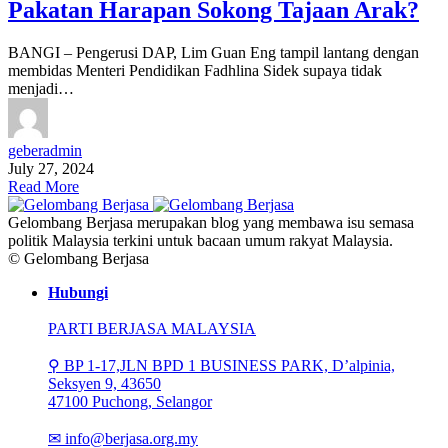
Pakatan Harapan Sokong Tajaan Arak?
BANGI – Pengerusi DAP, Lim Guan Eng tampil lantang dengan
membidas Menteri Pendidikan Fadhlina Sidek supaya tidak
menjadi…
geberadmin
July 27, 2024
Read More
Gelombang Berjasa merupakan blog yang membawa isu semasa
politik Malaysia terkini untuk bacaan umum rakyat Malaysia.
© Gelombang Berjasa
Hubungi
PARTI BERJASA MALAYSIA
⚲ BP 1-17,JLN BPD 1 BUSINESS PARK, D’alpinia,
Seksyen 9, 43650
47100 Puchong, Selangor
✉
info@berjasa.org.my