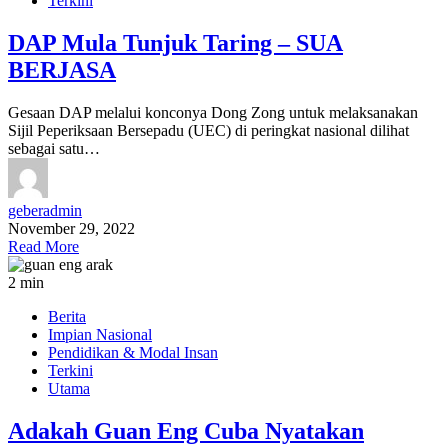
Terkini
DAP Mula Tunjuk Taring – SUA
BERJASA
Gesaan DAP melalui konconya Dong Zong untuk melaksanakan
Sijil Peperiksaan Bersepadu (UEC) di peringkat nasional dilihat
sebagai satu…
geberadmin
November 29, 2022
Read More
2 min
Berita
Impian Nasional
Pendidikan & Modal Insan
Terkini
Utama
Adakah Guan Eng Cuba Nyatakan