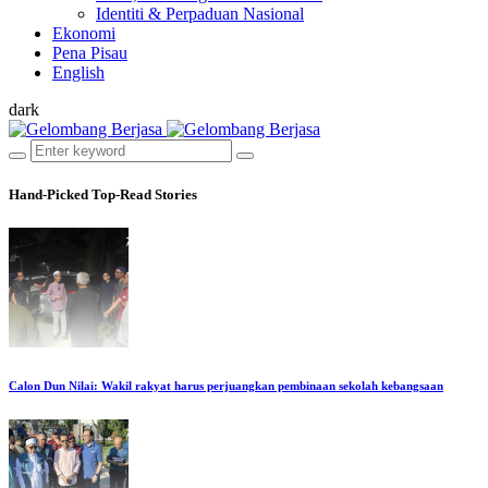
Identiti & Perpaduan Nasional
Ekonomi
Pena Pisau
English
dark
Hand-Picked
Top-Read Stories
Calon Dun Nilai: Wakil rakyat harus perjuangkan pembinaan sekolah kebangsaan