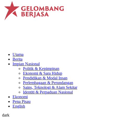
Utama
Berita
Impian Nasional
Politik & Kepimpinan
Ekonomi & Sara Hidup
Pendidikan & Modal Insan
Perlembagaan & Perundangan
Sains, Teknologi & Alam Sekitar
Identiti & Perpaduan Nasional
Ekonomi
Pena Pisau
English
dark