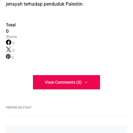
jenayah terhadap penduduk Palestin.
Total
0
Shares
0
0
0
View Comments (0)
PREVIOUS POST