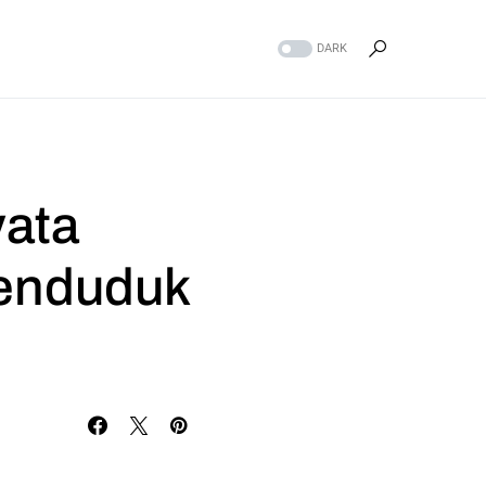
DARK
ata
Penduduk