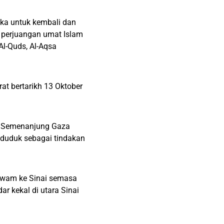
eka untuk kembali dan
 perjuangan umat Islam
Al-Quds, Al-Aqsa
at bertarikh 13 Oktober
di Semenanjung Gaza
duduk sebagai tindakan
awam ke Sinai semasa
 kekal di utara Sinai