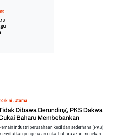
ma
aru
ggu
n
Terkini
Utama
Tidak Dibawa Berunding, PKS Dakwa
Cukai Baharu Membebankan
Pemain industri perusahaan kecil dan sederhana (PKS)
menyifatkan pengenalan cukai baharu akan menekan