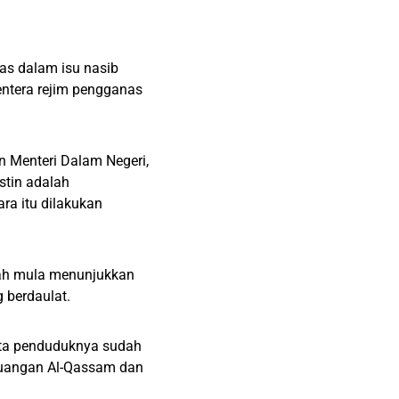
s dalam isu nasib
entera rejim pengganas
 Menteri Dalam Negeri,
stin adalah
ra itu dilakukan
dah mula menunjukkan
g berdaulat.
juta penduduknya sudah
erjuangan Al-Qassam dan