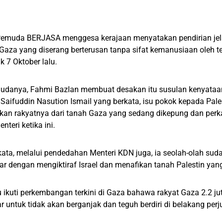
emuda BERJASA menggesa kerajaan menyatakan pendirian jela
aza yang diserang berterusan tanpa sifat kemanusiaan oleh t
k 7 Oktober lalu.
udanya, Fahmi Bazlan membuat desakan itu susulan kenyataan
 Saifuddin Nasution Ismail yang berkata, isu pokok kepada Pale
an rakyatnya dari tanah Gaza yang sedang dikepung dan perka
nteri ketika ini.
ata, melalui pendedahan Menteri KDN juga, ia seolah-olah su
ar dengan mengiktiraf Israel dan menafikan tanah Palestin yan
 ikuti perkembangan terkini di Gaza bahawa rakyat Gaza 2.2 
ar untuk tidak akan berganjak dan teguh berdiri di belakang p