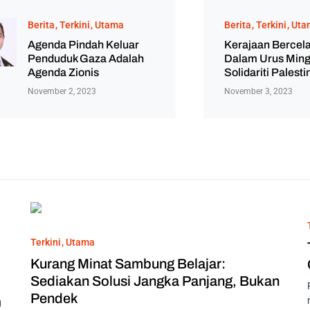
Berita
Terkini
Utama
Berita
Terkini
Uta
Agenda Pindah Keluar
Kerajaan Bercel
Penduduk Gaza Adalah
Dalam Urus Min
Agenda Zionis
Solidariti Palesti
November 2, 2023
November 3, 2023
Terkini
Utama
Kurang Minat Sambung Belajar:
Sediakan Solusi Jangka Panjang, Bukan
Pendek
g