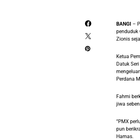
BANGI
– P
penduduk G
Zionis seja
Ketua Pem
Datuk Seri
mengeluark
Perdana Me
Fahmi berk
jiwa seben
“PMX perlu
pun berikr
Hamas.