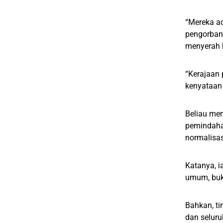
“Mereka ad
pengorbana
menyerah 
“Kerajaan 
kenyataan
Beliau me
pemindahan
normalisas
Katanya, i
umum, buk
Bahkan, t
dan selur