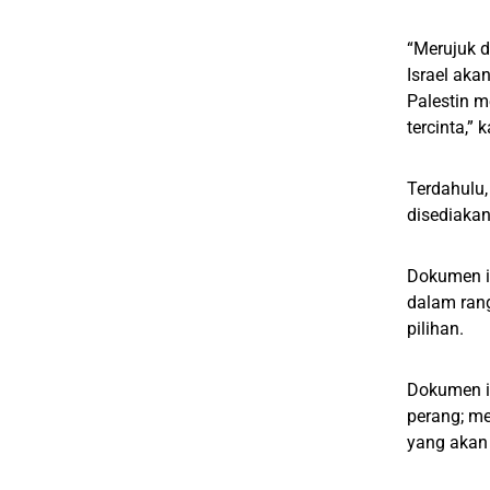
“Merujuk d
Israel aka
Palestin m
tercinta,” 
Terdahulu,
disediakan
Dokumen it
dalam ran
pilihan.
Dokumen i
perang; m
yang akan