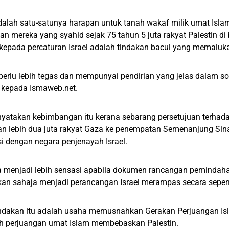
alah satu-satunya harapan untuk tanah wakaf milik umat Islam 
n mereka yang syahid sejak 75 tahun 5 juta rakyat Palestin di 
kepada percaturan Israel adalah tindakan bacul yang memaluk
perlu lebih tegas dan mempunyai pendirian yang jelas dalam soa
 kepada Ismaweb.net.
nyatakan kebimbangan itu kerana sebarang persetujuan terhad
 lebih dua juta rakyat Gaza ke penempatan Semenanjung Sinai
i dengan negara penjenayah Israel.
a menjadi lebih sensasi apabila dokumen rancangan pemindaha
an sahaja menjadi perancangan Israel merampas secara sepen
indakan itu adalah usaha memusnahkan Gerakan Perjuangan Is
uh perjuangan umat Islam membebaskan Palestin.