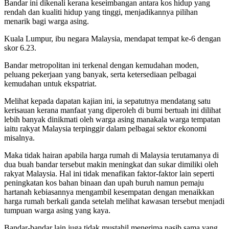
Bandar ini dikenali kerana keseimbangan antara kos hidup yang
rendah dan kualiti hidup yang tinggi, menjadikannya pilihan
menarik bagi warga asing.
Kuala Lumpur, ibu negara Malaysia, mendapat tempat ke-6 dengan
skor 6.23.
Bandar metropolitan ini terkenal dengan kemudahan moden,
peluang pekerjaan yang banyak, serta ketersediaan pelbagai
kemudahan untuk ekspatriat.
Melihat kepada dapatan kajian ini, ia sepatutnya mendatang satu
kerisauan kerana manfaat yang diperoleh di bumi bertuah ini dilihat
lebih banyak dinikmati oleh warga asing manakala warga tempatan
iaitu rakyat Malaysia terpinggir dalam pelbagai sektor ekonomi
misalnya.
Maka tidak hairan apabila harga rumah di Malaysia terutamanya di
dua buah bandar tersebut makin meningkat dan sukar dimiliki oleh
rakyat Malaysia. Hal ini tidak menafikan faktor-faktor lain seperti
peningkatan kos bahan binaan dan upah buruh namun pemaju
hartanah kebiasannya mengambil kesempatan dengan menaikkan
harga rumah berkali ganda setelah melihat kawasan tersebut menjadi
tumpuan warga asing yang kaya.
Bandar-bandar lain juga tidak mustahil menerima nasib sama yang