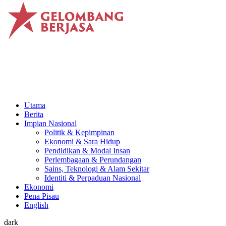
Utama
Berita
Impian Nasional
Politik & Kepimpinan
Ekonomi & Sara Hidup
Pendidikan & Modal Insan
Perlembagaan & Perundangan
Sains, Teknologi & Alam Sekitar
Identiti & Perpaduan Nasional
Ekonomi
Pena Pisau
English
dark