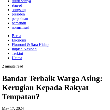
surau seraya
starred
songsang
presiden
perpaduan
pemandu
normalisasi
Berita
Ekonomi
Ekonomi & Sara Hidup
Impian Nasional
Terkini
Utama
2 minute read
Bandar Terbaik Warga Asing:
Kerugian Kepada Rakyat
Tempatan?
May 17, 2024